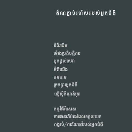
តំណភ្ជាប់រហ័សរបស់អ្នកជំងឺ
ទំព័រដើម
ម៉ោងប្រតិបត្តិការ
អ្នកផ្តល់សេវា
អំពីយើង
ធនធាន
ច្រកទ្វារអ្នកជំងឺ
ស្នើសុំកំណត់ត្រា
កម្មវិធីពិសេស
ការធានារ៉ាប់រងដែលទទួលយក
កង្វល់/ការណែនាំរបស់អ្នកជំងឺ