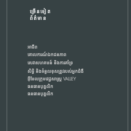
ច្រើនទៀត
ព័ត៌មាន
អាជីព
គោលការណ៍ឯកជនភាព
សេវាសហគមន៍ និងការគាំទ្រ
សិទ្ធិ និងទំនួលខុសត្រូវរបស់អ្នកជំងឺ
អ៊ីមែលក្រុមវេជ្ជសាស្ត្រ VALLEY
ធនធានបុគ្គលិក
ធនធានបុគ្គលិក