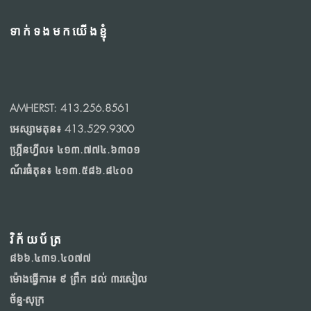
ទាក់ទងមកយើងខ្ញុំ
AMHERST: 413.256.8561
អេស្សាមតុន៖ 413.529.9300
ហ្គ្រីនហ្វីល៖ ៤១៣.៧៧៤.៦៣០១
ណ័រធំំតុន៖ ៤១៣.៥៨៦.៨៤០០
វិក័យប័ត្រ
៨៦៦.៤៣១.៤០៧៧
ម៉ោងធ្វើការ៖ ៩
ព្រឹក ដល់ ៣រសៀល
ច័ន្ទ-សុក្រ