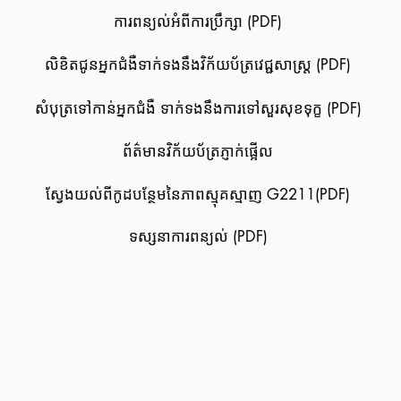
ការពន្យល់អំពីការប្រឹក្សា (PDF)
លិខិតជូនអ្នកជំងឺទាក់ទងនឹងវិក័យប័ត្រវេជ្ជសាស្រ្ត (PDF)
សំបុត្រទៅកាន់អ្នកជំងឺ ទាក់ទងនឹងការទៅសួរសុខទុក្ខ
(PDF)
ព័ត៌មានវិក័យប័ត្រភ្ញាក់ផ្អើល
ស្វែងយល់ពីកូដបន្ថែមនៃភាពស្មុគស្មាញ G2211(PDF)
ទស្សនាការពន្យល់ (PDF)