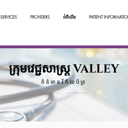
SERVICES
PROVIDERS
អំពីយើង
PATIENT INFORMATI
ក្រុម​វេជ្ជ​សា​ស្រ្ត VALLEY
ព័ត៌មានវិក័យប័ត្រ