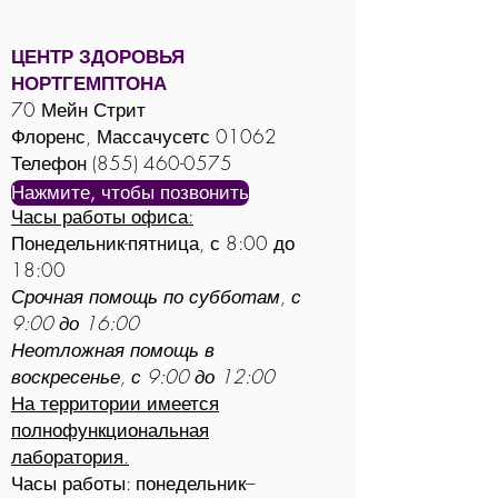
ЦЕНТР ЗДОРОВЬЯ
НОРТГЕМПТОНА
70 Мейн Стрит
Флоренс, Массачусетс 01062
Телефон
(855) 460-0575
Факс
1-866-644-0872
Нажмите, чтобы позвонить
Часы работы офиса:
Понедельник-пятница, с 8:00 до
18:00
Срочная помощь по субботам, с
9:00 до 16:00
Неотложная помощь в
воскресенье, с 9:00 до 12:00
На территории имеется
полнофункциональная
лаборатория.
Часы работы: понедельник–