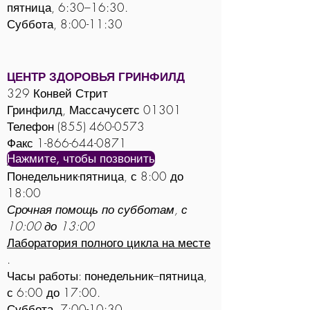
пятница, 6:30–16:30.
Суббота, 8:00-11:30
ЦЕНТР ЗДОРОВЬЯ ГРИНФИЛД
329 Конвей Стрит
Гринфилд, Массачусетс 01301
Телефон
(855) 460-0573
Факс
1-866-644-0871
Нажмите, чтобы позвонить
Часы работы офиса:
Понедельник-пятница, с 8:00 до
18:00
Срочная помощь по субботам, с
10:00 до 13:00
Лаборатория полного цикла на месте
.
Часы работы: понедельник–пятница,
с 6:00 до 17:00.
Суббота, 7:00-10:30