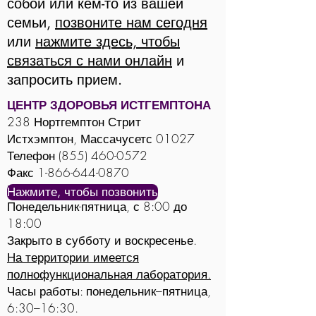
собой или кем-то из вашей
семьи,
позвоните нам сегодня
или
нажмите здесь, чтобы
связаться с нами онлайн
и
запросить прием.
ЦЕНТР ЗДОРОВЬЯ ИСТГЕМПТОНА
238 Нортгемптон Стрит
Истхэмптон, Массачусетс 01027
Телефон
(855) 460-0572
Факс
1-866-644-0870
Часы работы офиса
:
Нажмите, чтобы позвонить
Понедельник-пятница, с 8:00 до
18:00
Закрыто в субботу и воскресенье.
На территории имеется
полнофункциональная лаборатория.
Часы работы: понедельник–пятница,
6:30–16:30.