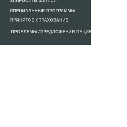
ЗАПРОСИТЬ ЗАПИСИ
СПЕЦИАЛЬНЫЕ ПРОГРАММЫ
ПРИНЯТОЕ СТРАХОВАНИЕ
ПРОБЛЕМЫ/ПРЕДЛОЖЕНИЯ ПАЦИЕНТОВ
БОЛЕЕ
ИНФОРМАЦИЯ
КАРЬЕРА
ПОЛИТИКА КОНФИДЕНЦИАЛЬНОСТИ
ОБЩЕСТВЕННАЯ РАБОТА И ПОДДЕРЖКА
ПРАВА И ОБЯЗАННОСТИ ПАЦИЕНТА
связаться с нами
АМХЕРСТ:
413.256.8561