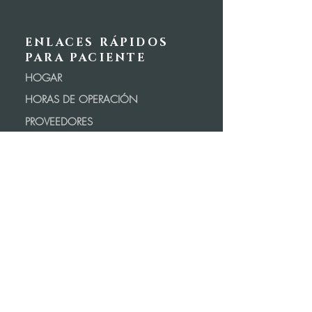
ENLACES RÁPIDOS
PARA PACIENTE
HOGAR
HORAS DE OPERACIÓN
PROVEEDORES
SOBRE NOSOTROS
RECURSOS
CORREO ELECTRÓNICO DEL GRUPO MÉDICO DEL VALLE
RECURSOS DE PERSONAL
RECURSOS DE PERSONAL
PORTAL DEL PACIENTE
SOLICITAR REGISTROS
PROGRAMAS ESPECIALES