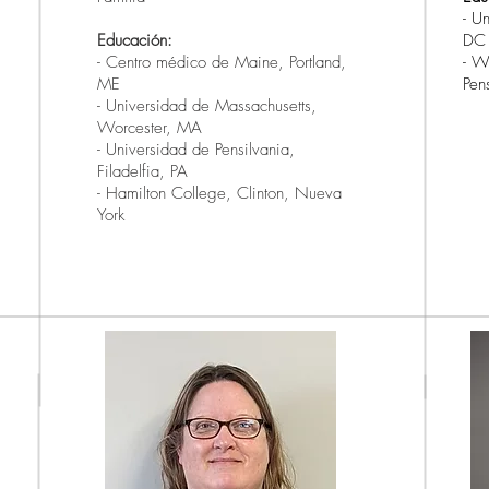
- U
Educación:
DC
- Centro médico de Maine, Portland,
- W
ME
Pen
- Universidad de Massachusetts,
Worcester, MA
- Universidad de Pensilvania,
Filadelfia, PA
- Hamilton College, Clinton, Nueva
York