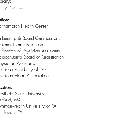
ialty:
mily Practice
tion:
rthampton
Health Center
bership & Board Certification:
ational Commission on
ification of Physician Assistants
ssachusetts Board of Registration
hysician Assistants
merican Academy of PAs
merican Heart Association
cation:
stfield State University,
tfield, MA
ommonwealth University of PA,
k Haven, PA