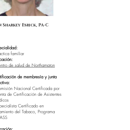
 Sharkey Esrick, PA-C
ecialidad:
áctica familiar
cación:
ntro de salud de Northampton
tificación de membresía y junta
ctiva:
omisión Nacional Certificada por
Junta de Certificación de Asistentes
icos
specialista Certificado en
tamiento del Tabaco, Programa
ASS
cación: