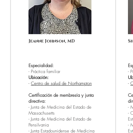
Jeanne Johnson, MD
Sh
Especialidad:
Es
- Práctica familiar
- P
Ubicación:
Ub
-
Centro de salud de Northampton
-
C
Certificación de membresía y junta
Ce
directiva:
di
- Junta de Medicina del Estado de
- 
Massachusetts
- 
- Junta de Medicina del Estado de
Es
Pensilvania
- 
- Junta Estadounidense de Medicina
Es