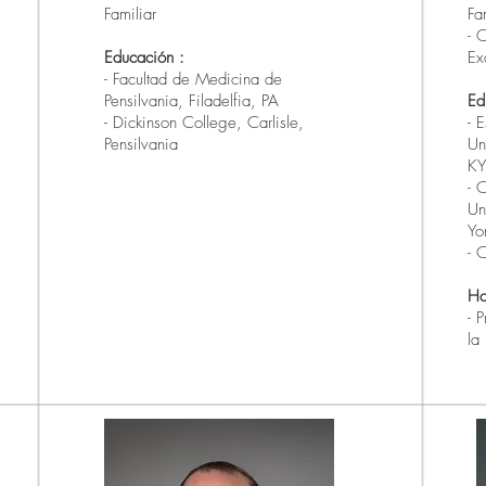
Familiar
Fa
- 
Educación
:
Ex
- Facultad de Medicina de
Pensilvania, Filadelfia, PA
Ed
- Dickinson College, Carlisle,
- 
Pensilvania
Un
KY
- 
Un
Yo
- 
Ho
- 
la