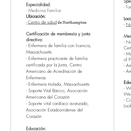
Spec
Especialidad:
- Fa
- Medicina Familiar
Ubicación:
Loca
-
Centro de salud
de Northampton
-
No
Certificación de membresía y junta
Mem
directiva:
- N
- Enfermera de familia con licencia,
Cert
Massachusetts
- Ma
- Enfermera practicante de familia
of P
certificada por la Junta, Centro
- A
Americano de Acreditación de
- A
Enfermeras
Edu
- Enfermera titulada, Massachusetts
- We
- Soporte Vital Básico, Asociación
Wes
Americana del Corazón
- C
- Soporte vital cardíaco avanzado,
Loc
Asociación Estadounidense del
Corazón
Educación: