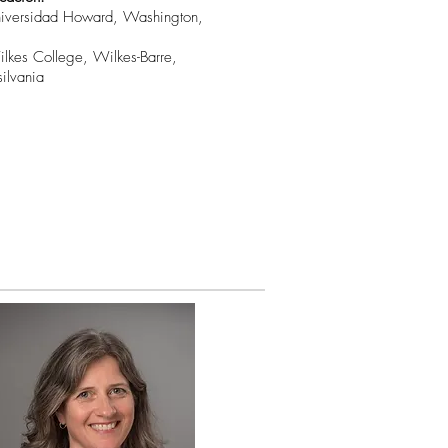
niversidad Howard, Washington,
ilkes College, Wilkes-Barre,
silvania