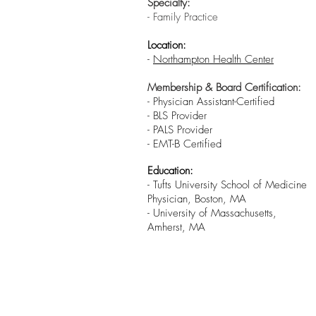
Specialty:
- Family Practice
Location:
-
Northampton
Health Center
Membership & Board Certification:
- Physician Assistant-Certified
- BLS Provider
- PALS Provider
- EMT-B Certified
Education:
- Tufts University School of Medicine
Physician, Boston, MA
- University of Massachusetts,
Amherst, MA