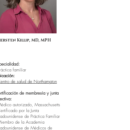
ersten Killip, MD, MPH
pecialidad:
ráctica familiar
icación:
entro de salud de Northampton
rtificación de membresía y junta
rectiva:
Médico autorizado, Massachusetts
Certificado por la Junta
tadounidense de Práctica Familiar
Miembro de la Academia
tadounidense de Médicos de