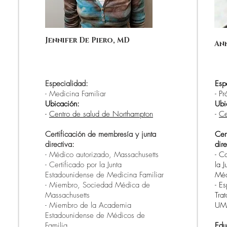
Jennifer De Piero, MD
Ann
Especialidad:
Esp
- Medicina Familiar
- Pr
Ubicación:
Ubi
-
Centro de salud de Northampton
-
Ce
Certificación de membresía y junta
Cer
directiva:
dire
- Médico autorizado, Massachusetts
- C
- Certificado por la Junta
la 
Estadounidense de Medicina Familiar
Méd
- Miembro, Sociedad Médica de
- E
Massachusetts
Tra
- Miembro de la Academia
UM
Estadounidense de Médicos de
Familia
Edu