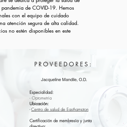
re se dedica a proteger la salud de
 la pandemia de COVID-19. Hemos
nales con el equipo de cuidado
na atención segura de alta calidad.
ios no estén disponibles en este
PROVEEDORES:
Jacqueline Mandile, O.D.
Especialidad:
- Optometría
Ubicación:
-
Centro de salud de Easthampton
Certificación de membresía y junta
directiva: