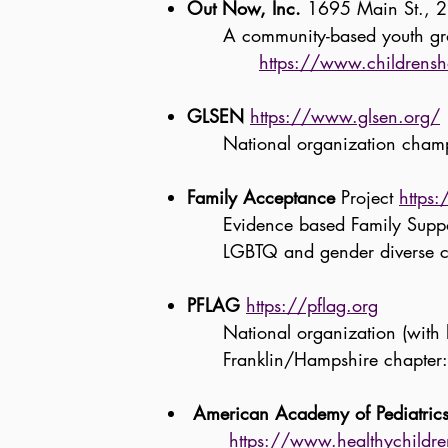
Out Now, Inc.
1695 Main St., 2n
A community-based y
https://www.childrensho
GLSEN
https://www.glsen.org/
National organization champio
Family Acceptance
Project
https:
Evidence based Family Support M
LGBTQ and gender diverse child
PFLAG
https://pflag.org
National organization (with loca
Franklin/Hampshire chapter:
American Academy of Pediatric
https://www.healthychildre