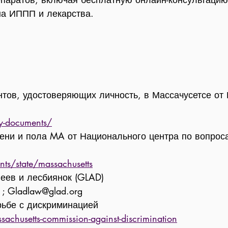
на ИППП и лекарства.
нтов, удостоверяющих личность, в Массачусетсе от
ty-documents/
ни и пола MA от Национального центра по вопрос
nts/state/massachusetts
еев и лесбиянок (GLAD)
; Gladlaw@glad.org
рьбе с дискриминацией
chusetts-commission-against-discrimination