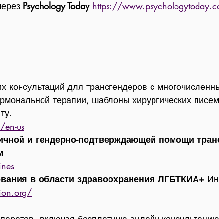
через
Psychology Today
https://www.psychologytoday.
 консультаций для трансгендеров с многочисленн
ормональной терапии, шаблоны хирургических писем
ту.
c/en-us
ичной и гендерно-подтверждающей помощи тран
м
ines
ования в области здравоохранения ЛГБТКИА+
Инс
ion.org/
репаратов, включая бесплатную онлайн-консультаци