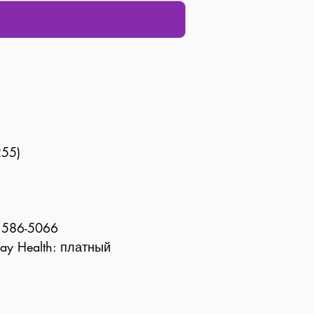
255)
) 586-5066
y Health: платный