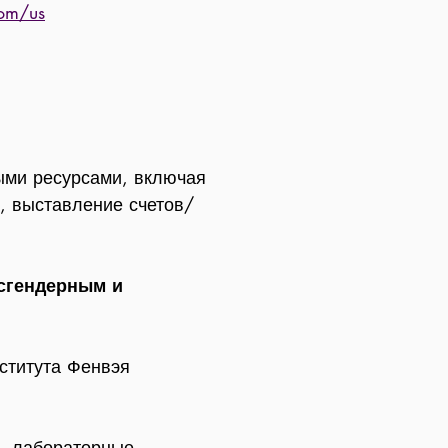
com/us
ыми ресурсами, включая
, выставление счетов/
сгендерным и
титута Фенвэя
ю, лабораторные