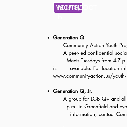
МОЛОДОСТ
Ь
Generation Q
Community Action Youth Prog
A peer-led confidential social
Meets Tuesdays from 4-7 p.m. i
is available. For location inf
www.communityaction.us/youth
Generation Q, Jr.
A group for LGBTQ+ and allied
p.m. in Greenfield and every
information, contact Commun