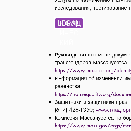
исследования, тестирование 
ЮРИД
ИЧЕС
КИЙ
Руководство по смене докуме
трансгендеров Массачусетса
https://www.masstpc.org/identi
Информация об изменении име
равенства
https://transequality.org/docume
Защитники и защитники прав г
(617) 426-1350;
www.глад.орг
Комиссия Массачусетса по бо
https://www.mass.gov/orgs/massa