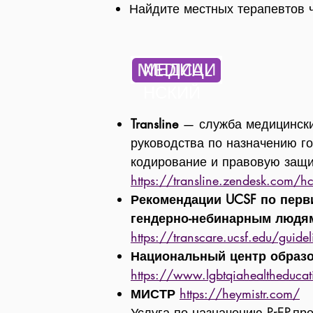
Найдите местных терапевтов 
МЕДИЦИ
НСКИЙ
Transline
— служба медицинских
руководства по назначению г
кодирование и правовую защи
https://transline.zendesk.com/h
Рекомендации UCSF по перв
гендерно-небинарным людя
https://transcare.ucsf.edu/guidel
Национальный центр образ
https://www.lgbtqiahealtheducat
МИСТР
https://heymistr.com/
Услуга по назначению PrEP-п