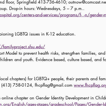
d floor, Springfield 413-736-4610;
outnow@comcast.ne
outh group. Drop-in hours: Wednesd
spital.org/centers-and-services/programs/f-_-n/gender-mu
ning LGBTQ issues in K-12 education.
//familyproject.sfsu.edu/
odel to prevent health risks, strengthen families, and 
ren and youth. Evidence based, culture based, and fai
l chapters) for LGBTQ+ people, their parents and famili
 (413) 758-0124,
fhcpflag@gmail.com
www.fhcpflag.or
s
online chapter on Gender Identity Development in Child
n.org/English/ages-stages/gradeschool/Pages/Gender-Id