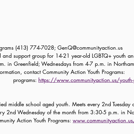
rams (413) 774-7028;
GenQ@communityaction.us
 and support group for 14-21 year-old LGBTQ+ youth an
n Greenfield; Wednesdays from 4-7 p.m. in Northampto
ormation, contact Community Action Youth Programs:
-
programs:
https://www.communityaction.us/youth
 middle school aged youth. Meets every 2nd Tuesday o
 2nd Wednesday of the month from 3:30-5 p.m. in No
ity Action Youth Programs:
www.communityaction.us