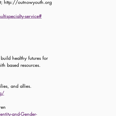
t
;
http://outnowyouth.org
ays, 5 – 7 p.m..
ltispecialty-service#
build healthy futures for
th based resources.
es, and allies.
g/
ren
entity-and-Gender-